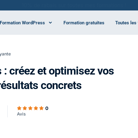
10% de rabais sur toutes mes formations !
Formation WordPress
Formation gratuites
Toutes les
ayante
: créez et optimisez vos
ésultats concrets
0
Avis