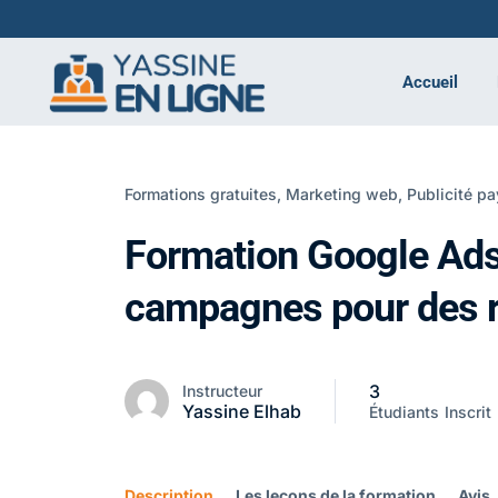
Accueil
Formations gratuites,
Marketing web,
Publicité p
Formation Google Ads 
campagnes pour des r
3
Instructeur
Yassine Elhab
Étudiants
Inscrit
Description
Les leçons de la formation
Avis