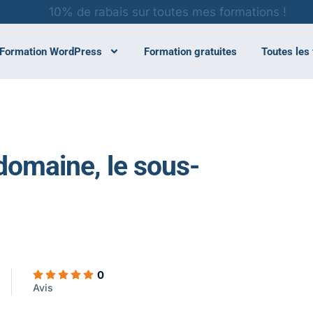
10% de rabais sur toutes mes formations !
Formation WordPress
Formation gratuites
Toutes les
 domaine, le sous-
0
Avis